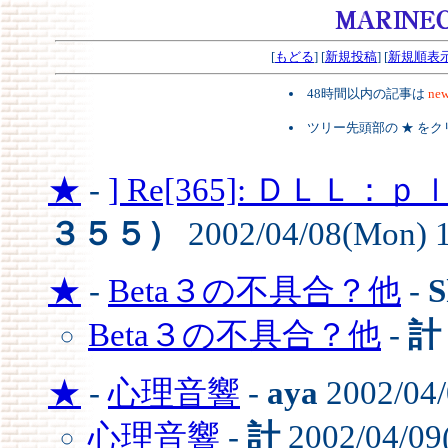
[
もどる
] [
新規投稿
] [
新規順表
48時間以内の記事は
new
ツリー先頭部の ★ を
★
-
] Re[365]: ＤＬＬ：ｐ
３５５）
2002/04/08(Mon) 
★
-
Beta３の不具合？他
-
Beta３の不具合？他
-
計
★
-
心理音響
-
aya
2002/04/
心理音響
-
計
2002/04/09