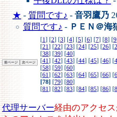
午後DLLの仕様は？
★
-
質問です♪
-
音羽鷹乃
2
質問です♪
-
ＰＥＮ＠海
[
1
] [
2
] [
3
] [
4
] [
5
] [
6
] [
7
] [
8
] [
9
[
21
] [
22
] [
23
] [
24
] [
25
] [
26
] [
[
38
] [
39
] [
40
]
[
41
] [
42
] [
43
] [
44
] [
45
] [
46
] [
[
58
] [
59
] [
60
]
[
61
] [
62
] [
63
] [
64
] [
65
] [
66
] [
[78]
[
79
] [
80
]
[
81
] [
82
] [
83
] [
84
] [
85
] [
86
] [
代理サーバー
経由のアクセス