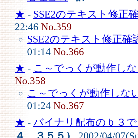
★
-
SSE2のテキスト修正
22:46
No.359
SSE2のテキスト修正確
01:14
No.366
★
-
こ～でっくが動作しな
No.358
こ～でっくが動作しな
01:24
No.367
★
-
バイナリ配布のｂ３でも
４、３５５）
2002/04/07(S