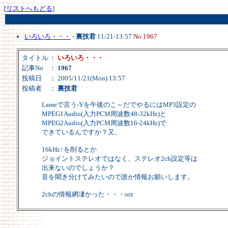
[
リストへもどる
]
いろいろ・・・
-
裏技君
11/21-13:57
No.1967
タイトル
：
いろいろ・・・
記事No
：
1967
投稿日
： 2005/11/21(Mon) 13:57
投稿者
：
裏技君
Lameで言う-Yを午後のこ～だでやるにはMP3設定の
MPEG1Audio(入力PCM周波数48-32kHz)と
MPEG2Audio(入力PCM周波数16-24kHz)で
できているんですか？又、
16kHz↑を削るとか
ジョイントステレオではなく、ステレオ2ch設定等は
出来ないのでしょうか？
音を聞き分けてみたいので誰か情報お願いします。
2chの情報網凄かった・・・orz