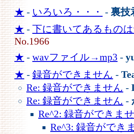
★
-
いろいろ・・・
-
裏技
★
-
下に書いてあるものは解
No.1966
★
-
wavファイル→mp3
-
y
★
-
録音ができません
-
Te
Re: 録音ができません
-
Re: 録音ができません
-
Re^2: 録音ができま
Re^3: 録音ができ