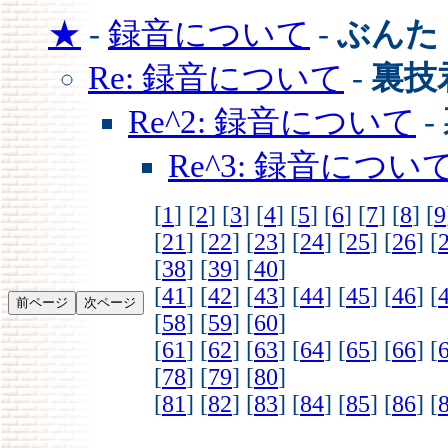
★
-
録音について
-
ぶんた
Re: 録音について
-
裏技
Re^2: 録音について
-
Re^3: 録音につい
[
1
] [
2
] [
3
] [
4
] [
5
] [
6
] [
7
] [
8
] [
9
[
21
] [
22
] [
23
] [
24
] [
25
] [
26
] [
[
38
] [
39
] [
40
]
[
41
] [
42
] [
43
] [
44
] [
45
] [
46
] [
[
58
] [
59
] [
60
]
[
61
] [
62
] [
63
] [
64
] [
65
] [
66
] [
[
78
] [
79
] [
80
]
[
81
] [
82
] [
83
] [
84
] [
85
] [
86
] [