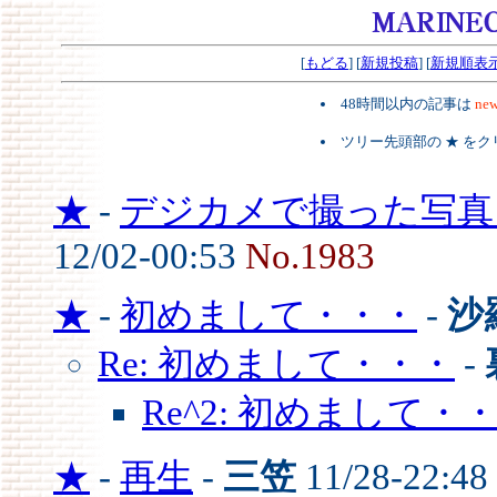
[
もどる
] [
新規投稿
] [
新規順表
48時間以内の記事は
new
ツリー先頭部の ★ を
★
-
デジカメで撮った写真を
12/02-00:53
No.1983
★
-
初めまして・・・
-
沙
Re: 初めまして・・・
-
Re^2: 初めまして・
★
-
再生
-
三笠
11/28-22:48