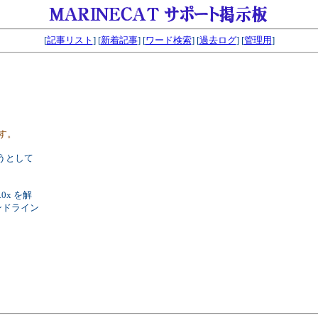
[
記事リスト
] [
新着記事
] [
ワード検索
] [
過去ログ
] [
管理用
]
けです。
ようとして
0x を解
ンドライン