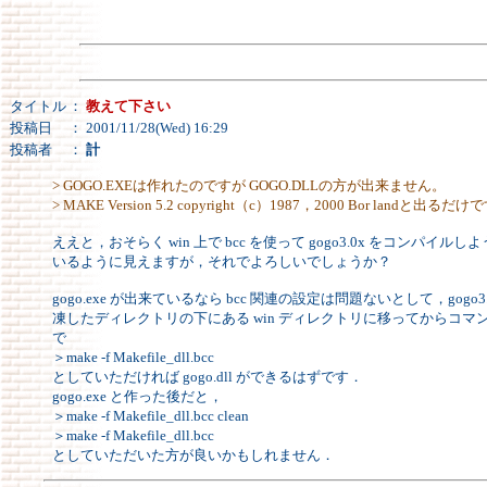
タイトル
：
教えて下さい
投稿日
： 2001/11/28(Wed) 16:29
投稿者
：
計
> GOGO.EXEは作れたのですが GOGO.DLLの方が出来ません。
> MAKE Version 5.2 copyright（c）1987，2000 Bor landと出るだ
ええと，おそらく win 上で bcc を使って gogo3.0x をコンパイルし
いるように見えますが，それでよろしいでしょうか？
gogo.exe が出来ているなら bcc 関連の設定は問題ないとして，gogo3.
凍したディレクトリの下にある win ディレクトリに移ってからコマ
で
＞make -f Makefile_dll.bcc
としていただければ gogo.dll ができるはずです．
gogo.exe と作った後だと，
＞make -f Makefile_dll.bcc clean
＞make -f Makefile_dll.bcc
としていただいた方が良いかもしれません．