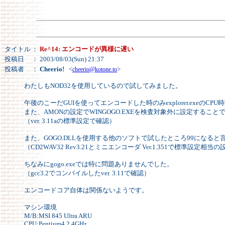
タイトル
：
Re^14: エンコードが異様に遅い
投稿日
： 2003/08/03(Sun) 21:37
投稿者
：
Cheerio!
<
>
cheerio@kotone.to
わたしもNOD32を使用しているので試してみました。
午後のこーだGUIを使ってエンコードした時のみexplorer.exeのC
また、AMONの設定でWINGOGO.EXEを検査対象外に設定するこ
（ver. 3.11aの標準設定で確認）
また、GOGO.DLLを使用する他のソフトで試したところ99になる
（CD2WAV32 Rev3.21とミニエンコーダ Ver.1.351で標準設定相
ちなみにgogo.exeでは特に問題ありませんでした。
（gcc3.2でコンパイルしたver. 3.11で確認）
エンコードコア自体は関係ないようです。
マシン環境
M/B:MSI 845 Ultra ARU
CPU:Pentium4 2.4GHz