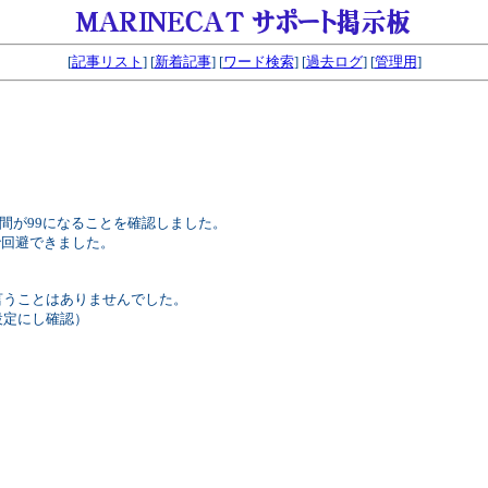
[
記事リスト
] [
新着記事
] [
ワード検索
] [
過去ログ
] [
管理用
]
PU時間が99になることを確認しました。
とで回避できました。
と言うことはありませんでした。
当の設定にし確認）