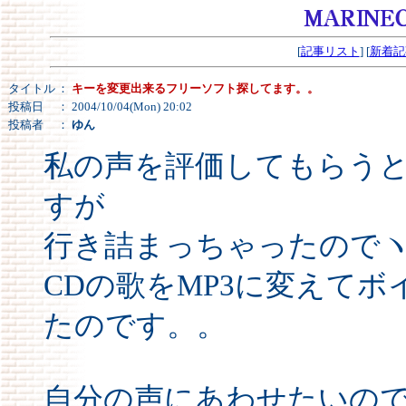
[
記事リスト
] [
新着記
タイトル
：
キーを変更出来るフリーソフト探してます。。
投稿日
： 2004/10/04(Mon) 20:02
投稿者
：
ゆん
私の声を評価してもらう
すが
行き詰まっちゃったのでヽ(´
CDの歌をMP3に変えて
たのです。。
自分の声にあわせたいの