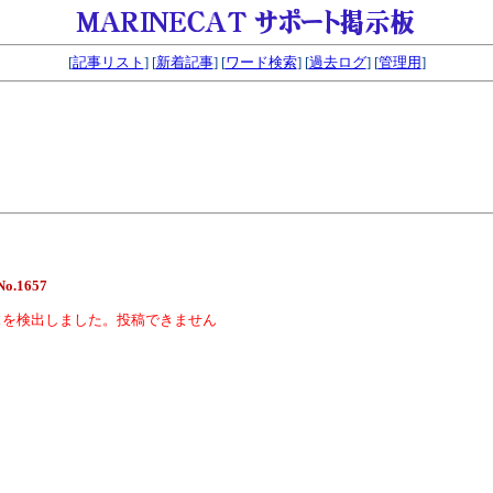
[
記事リスト
] [
新着記事
] [
ワード検索
] [
過去ログ
] [
管理用
]
No.1657
スを検出しました。投稿できません