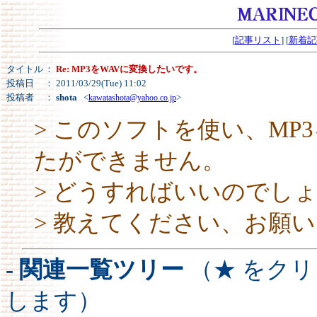
[
記事リスト
] [
新着記
タイトル
：
Re: MP3をWAVに変換したいです。
投稿日
： 2011/03/29(Tue) 11:02
投稿者
：
shota
<
>
kawatashota@yahoo.co.jp
> このソフトを使い、MP
たができません。
> どうすればいいのでし
> 教えてください、お願
- 関連一覧ツリー
（★ をク
します）