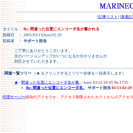
[
記事リスト
] [
新着記
タイトル
：
Re: 間違った位置にエンコーダ名が書かれる
投稿日
： 2005/03/13(Sun) 02:29
投稿者
：
サポート担当
ご丁寧にありがとうございます。
次のバージョンアップがいつになるか分かりませんが、
対応させていただきます。
- 関連一覧ツリー
（★ をクリックするとツリー全体を一括表示します）
★
-
間違った位置にエンコーダ名が書..
- harry
03/12-18:45 No.1735
Re: 間違った位置にエンコーダ名..
-
サポート担当
03/13-02:29
代理サーバー
経由のアクセスか、アクセス制限されたホストからのアクセ