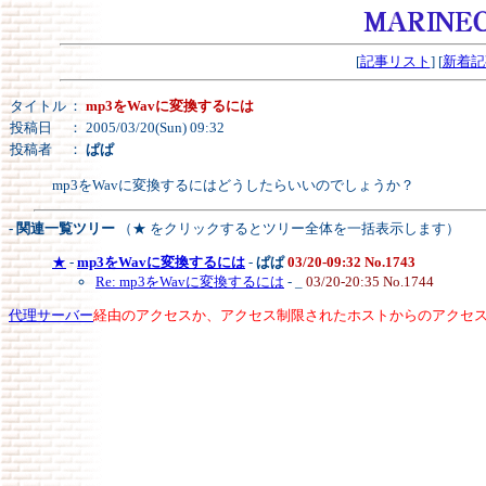
[
記事リスト
] [
新着記
タイトル
：
mp3をWavに変換するには
投稿日
： 2005/03/20(Sun) 09:32
投稿者
：
ぱぱ
mp3をWavに変換するにはどうしたらいいのでしょうか？
- 関連一覧ツリー
（★ をクリックするとツリー全体を一括表示します）
★
-
mp3をWavに変換するには
-
ぱぱ
03/20-09:32 No.1743
Re: mp3をWavに変換するには
- _
03/20-20:35 No.1744
代理サーバー
経由のアクセスか、アクセス制限されたホストからのアクセ