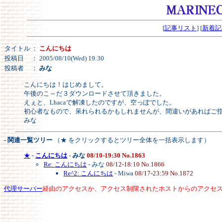
[
記事リスト
] [
新着記
タイトル
：
こんにちは
投稿日
： 2005/08/10(Wed) 19:30
投稿者
：
みな
こんにちは！はじめまして。
午後のこ～だ３ダウンロードさせて頂きました。
えぇと、Lhacaで解凍したのですが、空っぽでした。
初心者なもので、呆れられるかもしれませんが、間違いがあればご指
みな
- 関連一覧ツリー
（★ をクリックするとツリー全体を一括表示します）
★
-
こんにちは
-
みな
08/10-19:30 No.1863
Re: こんにちは
- みな
08/12-18:10 No.1866
Re^2: こんにちは
- Miwa
08/17-23:59 No.1872
代理サーバー
経由のアクセスか、アクセス制限されたホストからのアクセ