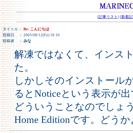
[
記事リスト
] [
新着記
タイトル
：
Re: こんにちは
投稿日
： 2005/08/12(Fri) 18:10
投稿者
：
みな
解凍ではなくて、インス
た。
しかしそのインストール
るとNoticeという表示
どういうことなのでしょう・
Home Editionです。