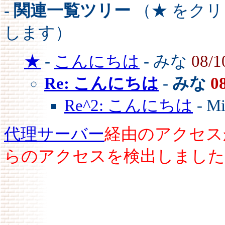
- 関連一覧ツリー
（★ をク
します）
★
-
こんにちは
- みな
08/1
Re: こんにちは
-
みな
0
Re^2: こんにちは
- M
代理サーバー
経由のアクセス
らのアクセスを検出しました