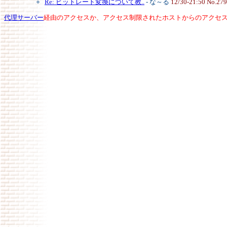
Re: ビットレート変換について教..
- な～る
12/30-21:50 No.27
代理サーバー
経由のアクセスか、アクセス制限されたホストからのアクセ