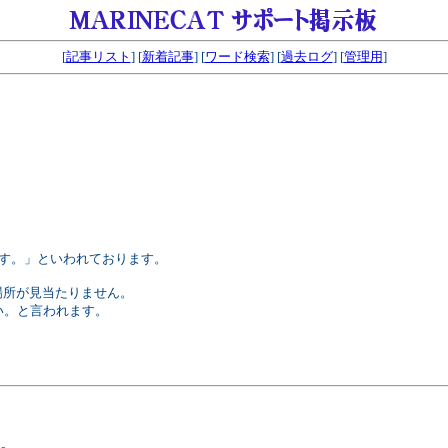
[
記事リスト
] [
新着記事
] [
ワード検索
] [
過去ログ
] [
管理用
]
ます。」といわれております。
場所が見当たりません。
い。と言われます。