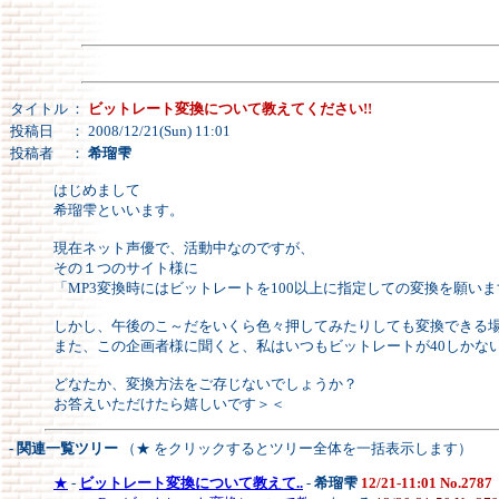
タイトル
：
ビットレート変換について教えてください!!
投稿日
： 2008/12/21(Sun) 11:01
投稿者
：
希瑠雫
はじめまして
希瑠雫といいます。
現在ネット声優で、活動中なのですが、
その１つのサイト様に
「MP3変換時にはビットレートを100以上に指定しての変換を願い
しかし、午後のこ～だをいくら色々押してみたりしても変換できる
また、この企画者様に聞くと、私はいつもビットレートが40しかな
どなたか、変換方法をご存じないでしょうか？
お答えいただけたら嬉しいです＞＜
- 関連一覧ツリー
（★ をクリックするとツリー全体を一括表示します）
★
-
ビットレート変換について教えて..
-
希瑠雫
12/21-11:01 No.2787