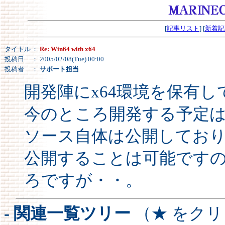
[
記事リスト
] [
新着記
タイトル
：
Re: Win64 with x64
投稿日
： 2005/02/08(Tue) 00:00
投稿者
：
サポート担当
開発陣にx64環境を保有
今のところ開発する予定
ソース自体は公開してお
公開することは可能です
ろですが・・。
- 関連一覧ツリー
（★ をク