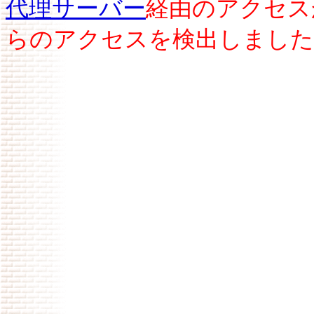
代理サーバー
経由のアクセス
らのアクセスを検出しました