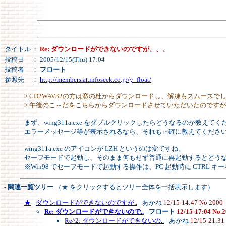
タイトル
：
Re: ダウンロードができないのですが、、、
投稿日
： 2005/12/15(Thu) 17:04
投稿者
：
フロート
参照先
：
http://members.at.infoseek.co.jp/y_float/
> CD2WAV32の方は窓の杜からダウンロードし、解凍もスムースで
> 午後のこ～だをこちらからダウンロードさせていただいたのですが、w
まず、wing311a.exe をダブルクリックしたらどうなるのか教えてく
エラーメッセージ等が表示されるなら、それも正確に教えてくださ
wing311a.exe のアイコンが LZH というのは変ですね。
セーフモードで起動し、そのまま何もせず普通に再起動するとどう
※Win98 でセーフモードで起動する操作は、PC 起動時に CTRL
- 関連一覧ツリー
（★ をクリックするとツリー全体を一括表示します）
★
-
ダウンロードができないのですが..
- あかね
12/15-14:47 No.2000
Re: ダウンロードができないので..
-
フロート
12/15-17:04 No.
Re^2: ダウンロードができないの..
- あかね
12/15-21:31