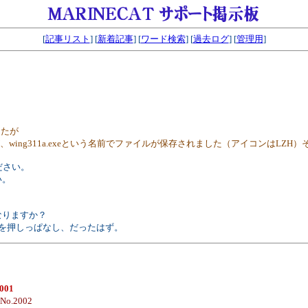
[
記事リスト
] [
新着記事
] [
ワード検索
] [
過去ログ
] [
管理用
]
したが
ing311a.exeという名前でファイルが保存されました（アイコンはLZH
ださい。
い。
なりますか？
 キーを押しっぱなし、だったはず。
2001
 No.2002