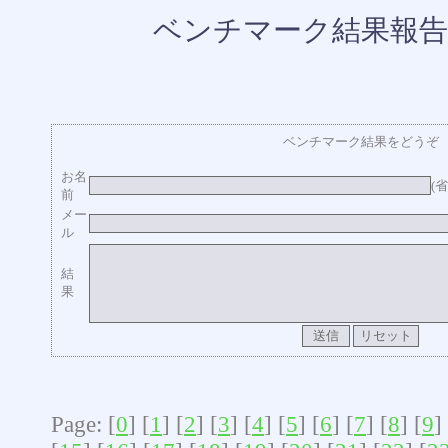
ベンチマーク結果報告
ベンチマーク結果をどうぞ
お名
(
前
メー
ル
結
果
Page: [
0
] [
1
] [
2
] [
3
] [
4
] [
5
] [
6
] [
7
] [
8
] [
9
]