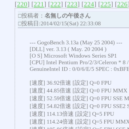
[
220
] [
221
] [
222
] [
223
] [
224
] [
225
] [
226
□投稿者：
名無しの午後さん
□投稿日:2014/02/15(Sat) 22:33:08
--- GogoBench 3.13a (May 25 2004) ---
[DLL] ver. 3.13 ( May. 20 2004 )
[O S] Microsoft Windows Series SP1
[CPU] Intel Pentium Pro/2/3/Celeron * 8
GenuineIntel ID : 0/0/6/E/5 SPEC : 0xB
[速度] 36.92倍速 [設定] Q=0 FPU
[速度] 44.85倍速 [設定] Q=0 FPU MMX
[速度] 52.59倍速 [設定] Q=0 FPU SSE 
[速度] 54.82倍速 [設定] Q=0 FPU SSE2
[速度] 114.13倍速 [設定] Q=5 FPU
[速度] 114.24倍速 [設定] Q=5 FPU MM