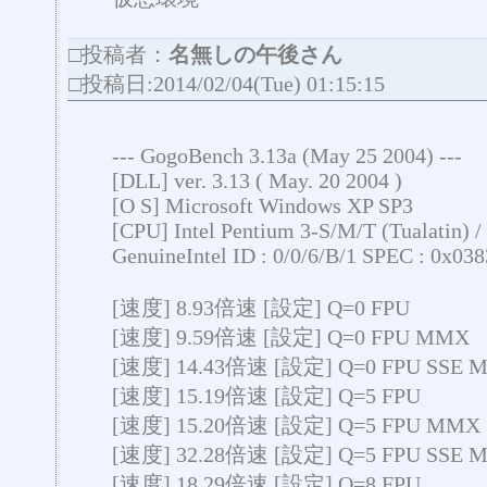
□投稿者：
名無しの午後さん
□投稿日:2014/02/04(Tue) 01:15:15
--- GogoBench 3.13a (May 25 2004) ---
[DLL] ver. 3.13 ( May. 20 2004 )
[O S] Microsoft Windows XP SP3
[CPU] Intel Pentium 3-S/M/T (Tualatin) 
GenuineIntel ID : 0/0/6/B/1 SPEC : 0x03
[速度] 8.93倍速 [設定] Q=0 FPU
[速度] 9.59倍速 [設定] Q=0 FPU MMX
[速度] 14.43倍速 [設定] Q=0 FPU SSE 
[速度] 15.19倍速 [設定] Q=5 FPU
[速度] 15.20倍速 [設定] Q=5 FPU MMX
[速度] 32.28倍速 [設定] Q=5 FPU SSE 
[速度] 18.29倍速 [設定] Q=8 FPU