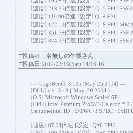
[速度] 195.86倍速 [設定] Q=5 FPU SSE
[速度] 213.35倍速 [設定] Q=5 FPU SSE
[速度] 119.90倍速 [設定] Q=8 FPU
[速度] 122.12倍速 [設定] Q=8 FPU MM
[速度] 351.58倍速 [設定] Q=8 FPU SSE
[速度] 374.37倍速 [設定] Q=8 FPU SSE
□投稿者：
名無しの午後さん
□投稿日:2014/02/15(Sat) 14:16:16
--- GogoBench 3.13a (May 25 2004) ---
[DLL] ver. 3.13 ( May. 20 2004 )
[O S] Microsoft Windows Series SP1
[CPU] Intel Pentium Pro/2/3/Celeron * 8
GenuineIntel ID : 0/0/6/C/3 SPEC : 0xB
[速度] 87.04倍速 [設定] Q=0 FPU