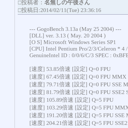
□投稿者：
名無しの午後さん
□投稿日:2014/02/11(Tue) 23:36:16
--- GogoBench 3.13a (May 25 2004) ---
[DLL] ver. 3.13 ( May. 20 2004 )
[O S] Microsoft Windows Series SP1
[CPU] Intel Pentium Pro/2/3/Celeron * 4
GenuineIntel ID : 0/0/6/C/3 SPEC : 0xB
[速度] 53.85倍速 [設定] Q=0 FPU
[速度] 67.45倍速 [設定] Q=0 FPU MMX
[速度] 79.71倍速 [設定] Q=0 FPU SSE 
[速度] 81.79倍速 [設定] Q=0 FPU SSE2
[速度] 105.89倍速 [設定] Q=5 FPU
[速度] 103.29倍速 [設定] Q=5 FPU MM
[速度] 191.20倍速 [設定] Q=5 FPU SSE
[速度] 204.21倍速 [設定] Q=5 FPU SSE