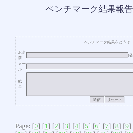
ベンチマーク結果報告
ベンチマーク結果をどうぞ
お名
(
前
メー
ル
結
果
Page: [
0
] [
1
] [
2
] [
3
] [
4
] [
5
] [
6
] [
7
] [
8
] [
9
]