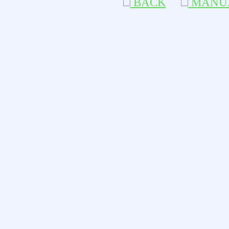
□
BACK
□
MANU