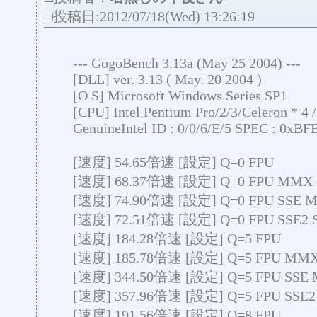
□投稿日:2012/07/18(Wed) 13:26:19
--- GogoBench 3.13a (May 25 2004) ---
[DLL] ver. 3.13 ( May. 20 2004 )
[O S] Microsoft Windows Series SP1
[CPU] Intel Pentium Pro/2/3/Celeron * 4
GenuineIntel ID : 0/0/6/E/5 SPEC : 0xB
[速度] 54.65倍速 [設定] Q=0 FPU
[速度] 68.37倍速 [設定] Q=0 FPU MMX
[速度] 74.90倍速 [設定] Q=0 FPU SSE 
[速度] 72.51倍速 [設定] Q=0 FPU SSE2
[速度] 184.28倍速 [設定] Q=5 FPU
[速度] 185.78倍速 [設定] Q=5 FPU MM
[速度] 344.50倍速 [設定] Q=5 FPU SSE
[速度] 357.96倍速 [設定] Q=5 FPU SSE
[速度] 191.56倍速 [設定] Q=8 FPU