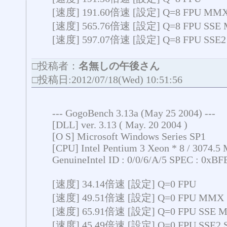
[速度] 191.60倍速 [設定] Q=8 FPU MM
[速度] 565.76倍速 [設定] Q=8 FPU SSE
[速度] 597.07倍速 [設定] Q=8 FPU SSE
□投稿者：
名無しの午後さん
□投稿日:2012/07/18(Wed) 10:51:56
--- GogoBench 3.13a (May 25 2004) ---
[DLL] ver. 3.13 ( May. 20 2004 )
[O S] Microsoft Windows Series SP1
[CPU] Intel Pentium 3 Xeon * 8 / 3074.5
GenuineIntel ID : 0/0/6/A/5 SPEC : 0x
[速度] 34.14倍速 [設定] Q=0 FPU
[速度] 49.51倍速 [設定] Q=0 FPU MMX
[速度] 65.91倍速 [設定] Q=0 FPU SSE 
[速度] 45.49倍速 [設定] Q=0 FPU SSE2