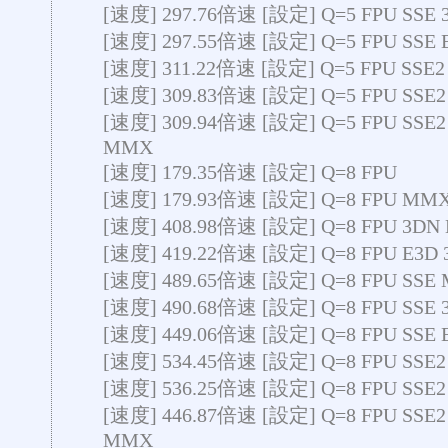
[速度] 297.76倍速 [設定] Q=5 FPU SSE
[速度] 297.55倍速 [設定] Q=5 FPU SSE
[速度] 311.22倍速 [設定] Q=5 FPU SSE
[速度] 309.83倍速 [設定] Q=5 FPU SSE
[速度] 309.94倍速 [設定] Q=5 FPU SSE2
MMX
[速度] 179.35倍速 [設定] Q=8 FPU
[速度] 179.93倍速 [設定] Q=8 FPU MM
[速度] 408.98倍速 [設定] Q=8 FPU 3D
[速度] 419.22倍速 [設定] Q=8 FPU E3D
[速度] 489.65倍速 [設定] Q=8 FPU SSE
[速度] 490.68倍速 [設定] Q=8 FPU SSE
[速度] 449.06倍速 [設定] Q=8 FPU SSE
[速度] 534.45倍速 [設定] Q=8 FPU SSE
[速度] 536.25倍速 [設定] Q=8 FPU SSE
[速度] 446.87倍速 [設定] Q=8 FPU SSE2
MMX