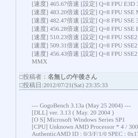
[速度] 465.67倍速 [設定] Q=8 FPU E3D
[速度] 483.20倍速 [設定] Q=8 FPU SSE
[速度] 482.47倍速 [設定] Q=8 FPU SSE
[速度] 456.28倍速 [設定] Q=8 FPU SSE
[速度] 510.23倍速 [設定] Q=8 FPU SSE
[速度] 509.31倍速 [設定] Q=8 FPU SSE
[速度] 456.43倍速 [設定] Q=8 FPU SSE2
MMX
□投稿者：
名無しの午後さん
□投稿日:2012/07/21(Sat) 23:35:33
--- GogoBench 3.13a (May 25 2004) ---
[DLL] ver. 3.13 ( May. 20 2004 )
[O S] Microsoft Windows Series SP1
[CPU] Unknown AMD Processor * 4 / 30
AuthenticAMD ID : 0/3/F/1/0 SPEC : 0