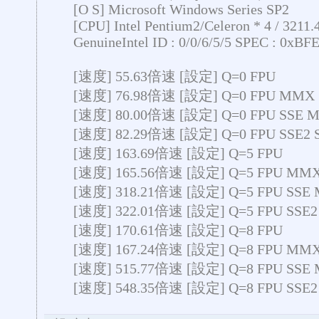
[O S] Microsoft Windows Series SP2
[CPU] Intel Pentium2/Celeron * 4 / 3211
GenuineIntel ID : 0/0/6/5/5 SPEC : 0xB
[速度] 55.63倍速 [設定] Q=0 FPU
[速度] 76.98倍速 [設定] Q=0 FPU MMX
[速度] 80.00倍速 [設定] Q=0 FPU SSE 
[速度] 82.29倍速 [設定] Q=0 FPU SSE2
[速度] 163.69倍速 [設定] Q=5 FPU
[速度] 165.56倍速 [設定] Q=5 FPU MM
[速度] 318.21倍速 [設定] Q=5 FPU SSE
[速度] 322.01倍速 [設定] Q=5 FPU SSE
[速度] 170.61倍速 [設定] Q=8 FPU
[速度] 167.24倍速 [設定] Q=8 FPU MM
[速度] 515.77倍速 [設定] Q=8 FPU SSE
[速度] 548.35倍速 [設定] Q=8 FPU SSE