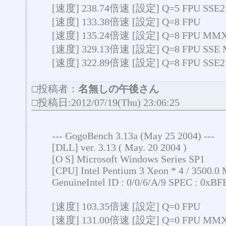
[速度] 238.74倍速 [設定] Q=5 FPU SSE
[速度] 133.38倍速 [設定] Q=8 FPU
[速度] 135.24倍速 [設定] Q=8 FPU MM
[速度] 329.13倍速 [設定] Q=8 FPU SSE
[速度] 322.89倍速 [設定] Q=8 FPU SSE
□投稿者：
名無しの午後さん
□投稿日:2012/07/19(Thu) 23:06:25
--- GogoBench 3.13a (May 25 2004) ---
[DLL] ver. 3.13 ( May. 20 2004 )
[O S] Microsoft Windows Series SP1
[CPU] Intel Pentium 3 Xeon * 4 / 3500.0
GenuineIntel ID : 0/0/6/A/9 SPEC : 0x
[速度] 103.35倍速 [設定] Q=0 FPU
[速度] 131.00倍速 [設定] Q=0 FPU MM