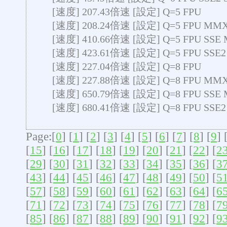
[速度] 207.43倍速 [設定] Q=5 FPU
[速度] 208.24倍速 [設定] Q=5 FPU MM
[速度] 410.66倍速 [設定] Q=5 FPU SSE
[速度] 423.61倍速 [設定] Q=5 FPU SSE
[速度] 227.04倍速 [設定] Q=8 FPU
[速度] 227.88倍速 [設定] Q=8 FPU MM
[速度] 650.79倍速 [設定] Q=8 FPU SSE
[速度] 680.41倍速 [設定] Q=8 FPU SSE
Page:[
0
] [
1
] [
2
] [
3
] [
4
] [
5
] [
6
] [
7
] [
8
] [
9
] 
[
15
] [
16
] [
17
] [
18
] [
19
] [
20
] [
21
] [
22
] [
2
[
29
] [
30
] [
31
] [
32
] [
33
] [
34
] [
35
] [
36
] [
3
[
43
] [
44
] [
45
] [
46
] [
47
] [
48
] [
49
] [
50
] [
5
[
57
] [
58
] [
59
] [
60
] [
61
] [
62
] [
63
] [
64
] [
6
[
71
] [
72
] [
73
] [
74
] [
75
] [
76
] [
77
] [
78
] [
7
[
85
] [
86
] [
87
] [
88
] [
89
] [
90
] [
91
] [
92
] [
9