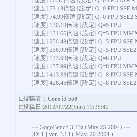
[速度] 60.37倍速 [設定] Q=0 FPU MMX
[速度] 73.13倍速 [設定] Q=0 FPU SSE 
[速度] 74.99倍速 [設定] Q=0 FPU SSE2
[速度] 130.19倍速 [設定] Q=5 FPU
[速度] 131.66倍速 [設定] Q=5 FPU MM
[速度] 250.48倍速 [設定] Q=5 FPU SSE
[速度] 256.99倍速 [設定] Q=5 FPU SSE
[速度] 137.69倍速 [設定] Q=8 FPU
[速度] 137.99倍速 [設定] Q=8 FPU MM
[速度] 413.33倍速 [設定] Q=8 FPU SSE
[速度] 426.46倍速 [設定] Q=8 FPU SSE
□投稿者：
Core i3 550
□投稿日:2012/07/22(Sun) 19:38:40
--- GogoBench 3.13a (May 25 2004) ---
[DLL] ver. 3.13 ( May. 20 2004 )