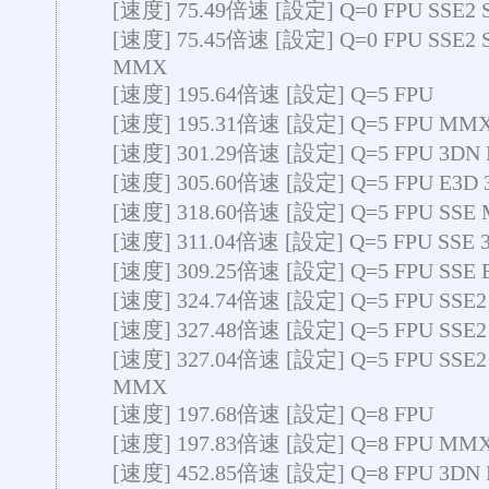
[速度] 75.49倍速 [設定] Q=0 FPU SSE2
[速度] 75.45倍速 [設定] Q=0 FPU SSE2 
MMX
[速度] 195.64倍速 [設定] Q=5 FPU
[速度] 195.31倍速 [設定] Q=5 FPU MM
[速度] 301.29倍速 [設定] Q=5 FPU 3D
[速度] 305.60倍速 [設定] Q=5 FPU E3D
[速度] 318.60倍速 [設定] Q=5 FPU SSE
[速度] 311.04倍速 [設定] Q=5 FPU SSE
[速度] 309.25倍速 [設定] Q=5 FPU SSE
[速度] 324.74倍速 [設定] Q=5 FPU SSE
[速度] 327.48倍速 [設定] Q=5 FPU SSE
[速度] 327.04倍速 [設定] Q=5 FPU SSE2
MMX
[速度] 197.68倍速 [設定] Q=8 FPU
[速度] 197.83倍速 [設定] Q=8 FPU MM
[速度] 452.85倍速 [設定] Q=8 FPU 3D