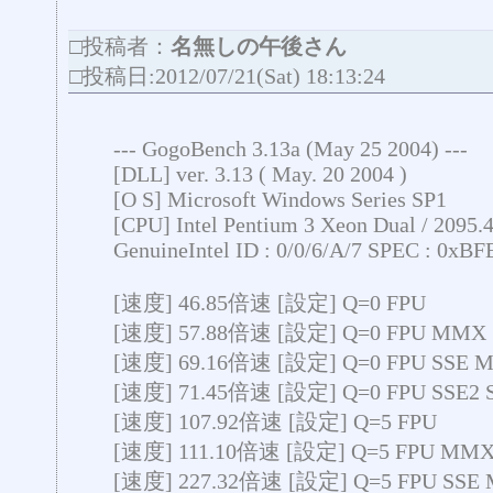
□投稿者：
名無しの午後さん
□投稿日:2012/07/21(Sat) 18:13:24
--- GogoBench 3.13a (May 25 2004) ---
[DLL] ver. 3.13 ( May. 20 2004 )
[O S] Microsoft Windows Series SP1
[CPU] Intel Pentium 3 Xeon Dual / 2095
GenuineIntel ID : 0/0/6/A/7 SPEC : 0x
[速度] 46.85倍速 [設定] Q=0 FPU
[速度] 57.88倍速 [設定] Q=0 FPU MMX
[速度] 69.16倍速 [設定] Q=0 FPU SSE 
[速度] 71.45倍速 [設定] Q=0 FPU SSE2
[速度] 107.92倍速 [設定] Q=5 FPU
[速度] 111.10倍速 [設定] Q=5 FPU MM
[速度] 227.32倍速 [設定] Q=5 FPU SSE