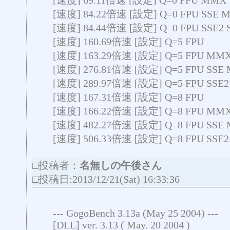
[速度] 69.11倍速 [設定] Q=0 FPU MMX
[速度] 84.22倍速 [設定] Q=0 FPU SSE 
[速度] 84.44倍速 [設定] Q=0 FPU SSE2
[速度] 160.69倍速 [設定] Q=5 FPU
[速度] 163.29倍速 [設定] Q=5 FPU MM
[速度] 276.81倍速 [設定] Q=5 FPU SSE
[速度] 289.97倍速 [設定] Q=5 FPU SSE
[速度] 167.31倍速 [設定] Q=8 FPU
[速度] 166.22倍速 [設定] Q=8 FPU MM
[速度] 482.27倍速 [設定] Q=8 FPU SSE
[速度] 506.33倍速 [設定] Q=8 FPU SSE
□投稿者：
名無しの午後さん
□投稿日:2013/12/21(Sat) 16:33:36
--- GogoBench 3.13a (May 25 2004) ---
[DLL] ver. 3.13 ( May. 20 2004 )