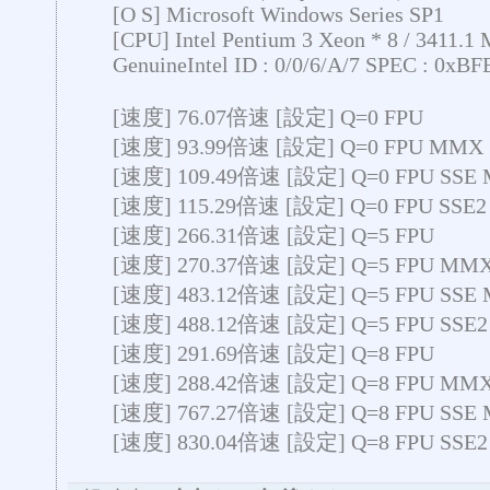
[O S] Microsoft Windows Series SP1
[CPU] Intel Pentium 3 Xeon * 8 / 3411.1
GenuineIntel ID : 0/0/6/A/7 SPEC : 0x
[速度] 76.07倍速 [設定] Q=0 FPU
[速度] 93.99倍速 [設定] Q=0 FPU MMX
[速度] 109.49倍速 [設定] Q=0 FPU SSE
[速度] 115.29倍速 [設定] Q=0 FPU SSE
[速度] 266.31倍速 [設定] Q=5 FPU
[速度] 270.37倍速 [設定] Q=5 FPU MM
[速度] 483.12倍速 [設定] Q=5 FPU SSE
[速度] 488.12倍速 [設定] Q=5 FPU SSE
[速度] 291.69倍速 [設定] Q=8 FPU
[速度] 288.42倍速 [設定] Q=8 FPU MM
[速度] 767.27倍速 [設定] Q=8 FPU SSE
[速度] 830.04倍速 [設定] Q=8 FPU SSE