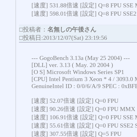
[速度] 531.88倍速 [設定] Q=8 FPU SSE
[速度] 598.01倍速 [設定] Q=8 FPU SSE
□投稿者：
名無しの午後さん
□投稿日:2013/12/07(Sat) 23:19:56
--- GogoBench 3.13a (May 25 2004) ---
[DLL] ver. 3.13 ( May. 20 2004 )
[O S] Microsoft Windows Series SP1
[CPU] Intel Pentium 3 Xeon * 4 / 3093.0
GenuineIntel ID : 0/0/6/A/9 SPEC : 0x
[速度] 52.07倍速 [設定] Q=0 FPU
[速度] 90.26倍速 [設定] Q=0 FPU MMX
[速度] 106.91倍速 [設定] Q=0 FPU SSE
[速度] 55.61倍速 [設定] Q=0 FPU SSE2
[速度] 307.55倍速 [設定] Q=5 FPU