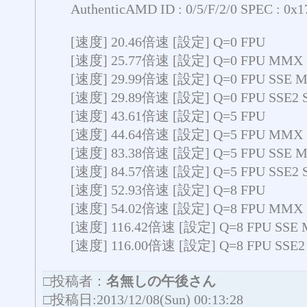
AuthenticAMD ID : 0/5/F/2/0 SPEC : 0
[速度] 20.46倍速 [設定] Q=0 FPU
[速度] 25.77倍速 [設定] Q=0 FPU MMX
[速度] 29.99倍速 [設定] Q=0 FPU SSE 
[速度] 29.89倍速 [設定] Q=0 FPU SSE2
[速度] 43.61倍速 [設定] Q=5 FPU
[速度] 44.64倍速 [設定] Q=5 FPU MMX
[速度] 83.38倍速 [設定] Q=5 FPU SSE 
[速度] 84.57倍速 [設定] Q=5 FPU SSE2
[速度] 52.93倍速 [設定] Q=8 FPU
[速度] 54.02倍速 [設定] Q=8 FPU MMX
[速度] 116.42倍速 [設定] Q=8 FPU SSE
[速度] 116.00倍速 [設定] Q=8 FPU SSE
□投稿者：
名無しの午後さん
□投稿日:2013/12/08(Sun) 00:13:28