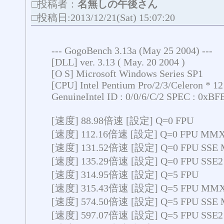
□投稿者：
名無しの午後さん
□投稿日:2013/12/21(Sat) 15:07:20
--- GogoBench 3.13a (May 25 2004) ---
[DLL] ver. 3.13 ( May. 20 2004 )
[O S] Microsoft Windows Series SP1
[CPU] Intel Pentium Pro/2/3/Celeron * 1
GenuineIntel ID : 0/0/6/C/2 SPEC : 0xB
[速度] 88.98倍速 [設定] Q=0 FPU
[速度] 112.16倍速 [設定] Q=0 FPU MM
[速度] 131.52倍速 [設定] Q=0 FPU SSE
[速度] 135.29倍速 [設定] Q=0 FPU SSE
[速度] 314.95倍速 [設定] Q=5 FPU
[速度] 315.43倍速 [設定] Q=5 FPU MM
[速度] 574.50倍速 [設定] Q=5 FPU SSE
[速度] 597.07倍速 [設定] Q=5 FPU SSE