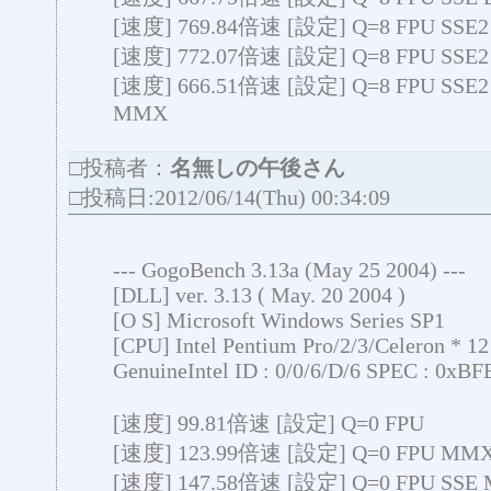
[速度] 769.84倍速 [設定] Q=8 FPU SSE
[速度] 772.07倍速 [設定] Q=8 FPU SSE
[速度] 666.51倍速 [設定] Q=8 FPU SSE2
MMX
□投稿者：
名無しの午後さん
□投稿日:2012/06/14(Thu) 00:34:09
--- GogoBench 3.13a (May 25 2004) ---
[DLL] ver. 3.13 ( May. 20 2004 )
[O S] Microsoft Windows Series SP1
[CPU] Intel Pentium Pro/2/3/Celeron * 1
GenuineIntel ID : 0/0/6/D/6 SPEC : 0x
[速度] 99.81倍速 [設定] Q=0 FPU
[速度] 123.99倍速 [設定] Q=0 FPU MM
[速度] 147.58倍速 [設定] Q=0 FPU SSE