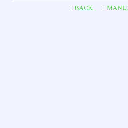
□
BACK
□
MANU