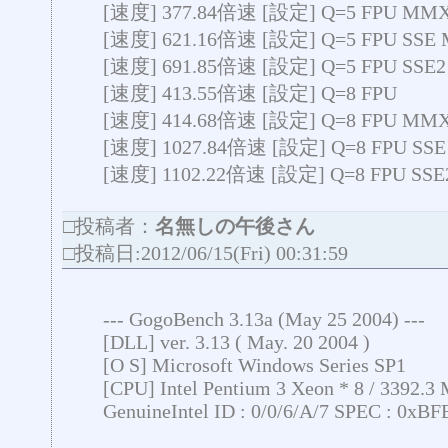
[速度] 377.84倍速 [設定] Q=5 FPU MM
[速度] 621.16倍速 [設定] Q=5 FPU SSE
[速度] 691.85倍速 [設定] Q=5 FPU SSE
[速度] 413.55倍速 [設定] Q=8 FPU
[速度] 414.68倍速 [設定] Q=8 FPU MM
[速度] 1027.84倍速 [設定] Q=8 FPU SS
[速度] 1102.22倍速 [設定] Q=8 FPU SS
□投稿者：
名無しの午後さん
□投稿日:2012/06/15(Fri) 00:31:59
--- GogoBench 3.13a (May 25 2004) ---
[DLL] ver. 3.13 ( May. 20 2004 )
[O S] Microsoft Windows Series SP1
[CPU] Intel Pentium 3 Xeon * 8 / 3392.3
GenuineIntel ID : 0/0/6/A/7 SPEC : 0x