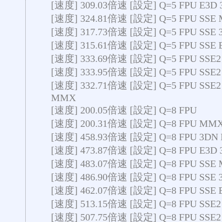
[速度] 309.03倍速 [設定] Q=5 FPU E3D
[速度] 324.81倍速 [設定] Q=5 FPU SSE
[速度] 317.73倍速 [設定] Q=5 FPU SSE
[速度] 315.61倍速 [設定] Q=5 FPU SSE
[速度] 333.69倍速 [設定] Q=5 FPU SSE
[速度] 333.95倍速 [設定] Q=5 FPU SSE
[速度] 332.71倍速 [設定] Q=5 FPU SSE2
MMX
[速度] 200.05倍速 [設定] Q=8 FPU
[速度] 200.31倍速 [設定] Q=8 FPU MM
[速度] 458.93倍速 [設定] Q=8 FPU 3D
[速度] 473.87倍速 [設定] Q=8 FPU E3D
[速度] 483.07倍速 [設定] Q=8 FPU SSE
[速度] 486.90倍速 [設定] Q=8 FPU SSE
[速度] 462.07倍速 [設定] Q=8 FPU SSE
[速度] 513.15倍速 [設定] Q=8 FPU SSE
[速度] 507.75倍速 [設定] Q=8 FPU SSE