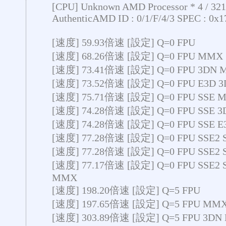
[CPU] Unknown AMD Processor * 4 / 32
AuthenticAMD ID : 0/1/F/4/3 SPEC : 0
[速度] 59.93倍速 [設定] Q=0 FPU
[速度] 68.26倍速 [設定] Q=0 FPU MMX
[速度] 73.41倍速 [設定] Q=0 FPU 3DN
[速度] 73.52倍速 [設定] Q=0 FPU E3D 
[速度] 75.71倍速 [設定] Q=0 FPU SSE 
[速度] 74.28倍速 [設定] Q=0 FPU SSE 
[速度] 74.28倍速 [設定] Q=0 FPU SSE 
[速度] 77.28倍速 [設定] Q=0 FPU SSE2
[速度] 77.28倍速 [設定] Q=0 FPU SSE2
[速度] 77.17倍速 [設定] Q=0 FPU SSE2 
MMX
[速度] 198.20倍速 [設定] Q=5 FPU
[速度] 197.65倍速 [設定] Q=5 FPU MM
[速度] 303.89倍速 [設定] Q=5 FPU 3D