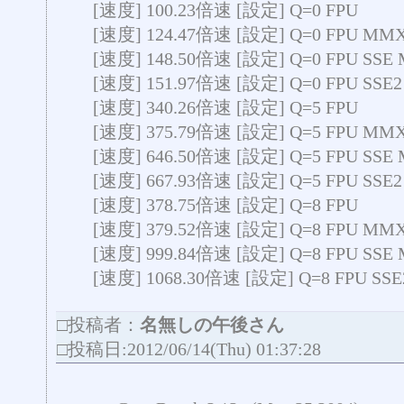
[速度] 100.23倍速 [設定] Q=0 FPU
[速度] 124.47倍速 [設定] Q=0 FPU MM
[速度] 148.50倍速 [設定] Q=0 FPU SSE
[速度] 151.97倍速 [設定] Q=0 FPU SSE
[速度] 340.26倍速 [設定] Q=5 FPU
[速度] 375.79倍速 [設定] Q=5 FPU MM
[速度] 646.50倍速 [設定] Q=5 FPU SSE
[速度] 667.93倍速 [設定] Q=5 FPU SSE
[速度] 378.75倍速 [設定] Q=8 FPU
[速度] 379.52倍速 [設定] Q=8 FPU MM
[速度] 999.84倍速 [設定] Q=8 FPU SSE
[速度] 1068.30倍速 [設定] Q=8 FPU SS
□投稿者：
名無しの午後さん
□投稿日:2012/06/14(Thu) 01:37:28