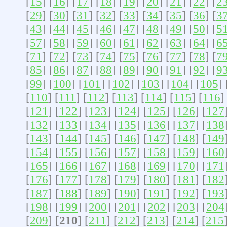
[
15
] [
16
] [
17
] [
18
] [
19
] [
20
] [
21
] [
22
] [
2
[
29
] [
30
] [
31
] [
32
] [
33
] [
34
] [
35
] [
36
] [
3
[
43
] [
44
] [
45
] [
46
] [
47
] [
48
] [
49
] [
50
] [
5
[
57
] [
58
] [
59
] [
60
] [
61
] [
62
] [
63
] [
64
] [
6
[
71
] [
72
] [
73
] [
74
] [
75
] [
76
] [
77
] [
78
] [
7
[
85
] [
86
] [
87
] [
88
] [
89
] [
90
] [
91
] [
92
] [
9
[
99
] [
100
] [
101
] [
102
] [
103
] [
104
] [
105
] 
[
110
] [
111
] [
112
] [
113
] [
114
] [
115
] [
116
]
[
121
] [
122
] [
123
] [
124
] [
125
] [
126
] [
127
[
132
] [
133
] [
134
] [
135
] [
136
] [
137
] [
138
[
143
] [
144
] [
145
] [
146
] [
147
] [
148
] [
149
[
154
] [
155
] [
156
] [
157
] [
158
] [
159
] [
160
[
165
] [
166
] [
167
] [
168
] [
169
] [
170
] [
171
[
176
] [
177
] [
178
] [
179
] [
180
] [
181
] [
182
[
187
] [
188
] [
189
] [
190
] [
191
] [
192
] [
193
[
198
] [
199
] [
200
] [
201
] [
202
] [
203
] [
204
[
209
] [
210
] [
211
] [
212
] [
213
] [
214
] [
215