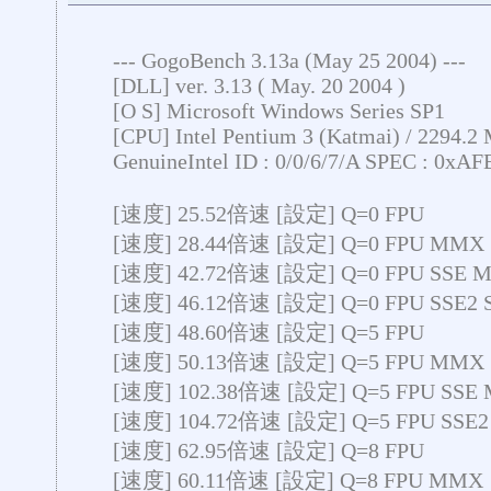
--- GogoBench 3.13a (May 25 2004) ---
[DLL] ver. 3.13 ( May. 20 2004 )
[O S] Microsoft Windows Series SP1
[CPU] Intel Pentium 3 (Katmai) / 2294.2
GenuineIntel ID : 0/0/6/7/A SPEC : 0x
[速度] 25.52倍速 [設定] Q=0 FPU
[速度] 28.44倍速 [設定] Q=0 FPU MMX
[速度] 42.72倍速 [設定] Q=0 FPU SSE 
[速度] 46.12倍速 [設定] Q=0 FPU SSE2
[速度] 48.60倍速 [設定] Q=5 FPU
[速度] 50.13倍速 [設定] Q=5 FPU MMX
[速度] 102.38倍速 [設定] Q=5 FPU SSE
[速度] 104.72倍速 [設定] Q=5 FPU SSE
[速度] 62.95倍速 [設定] Q=8 FPU
[速度] 60.11倍速 [設定] Q=8 FPU MMX