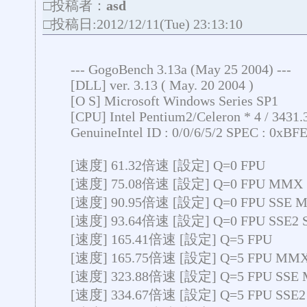
□投稿者：
asd
□投稿日:2012/12/11(Tue) 23:13:10
--- GogoBench 3.13a (May 25 2004) ---
[DLL] ver. 3.13 ( May. 20 2004 )
[O S] Microsoft Windows Series SP1
[CPU] Intel Pentium2/Celeron * 4 / 3431
GenuineIntel ID : 0/0/6/5/2 SPEC : 0xB
[速度] 61.32倍速 [設定] Q=0 FPU
[速度] 75.08倍速 [設定] Q=0 FPU MMX
[速度] 90.95倍速 [設定] Q=0 FPU SSE 
[速度] 93.64倍速 [設定] Q=0 FPU SSE2
[速度] 165.41倍速 [設定] Q=5 FPU
[速度] 165.75倍速 [設定] Q=5 FPU MM
[速度] 323.88倍速 [設定] Q=5 FPU SSE
[速度] 334.67倍速 [設定] Q=5 FPU SSE