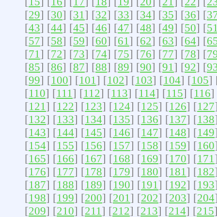
[
15
] [
16
] [
17
] [
18
] [
19
] [
20
] [
21
] [
22
] [
2
[
29
] [
30
] [
31
] [
32
] [
33
] [
34
] [
35
] [
36
] [
3
[
43
] [
44
] [
45
] [
46
] [
47
] [
48
] [
49
] [
50
] [
5
[
57
] [
58
] [
59
] [
60
] [
61
] [
62
] [
63
] [
64
] [
6
[
71
] [
72
] [
73
] [
74
] [
75
] [
76
] [
77
] [
78
] [
7
[
85
] [
86
] [
87
] [
88
] [
89
] [
90
] [
91
] [
92
] [
9
[
99
] [
100
] [
101
] [
102
] [
103
] [
104
] [
105
] 
[
110
] [
111
] [
112
] [
113
] [
114
] [
115
] [
116
]
[
121
] [
122
] [
123
] [
124
] [
125
] [
126
] [
127
[
132
] [
133
] [
134
] [
135
] [
136
] [
137
] [
138
[
143
] [
144
] [
145
] [
146
] [
147
] [
148
] [
149
[
154
] [
155
] [
156
] [
157
] [
158
] [
159
] [
160
[
165
] [
166
] [
167
] [
168
] [
169
] [
170
] [
171
[
176
] [
177
] [
178
] [
179
] [
180
] [
181
] [
182
[
187
] [
188
] [
189
] [
190
] [
191
] [
192
] [
193
[
198
] [
199
] [
200
] [
201
] [
202
] [
203
] [
204
[
209
] [
210
] [
211
] [
212
] [
213
] [
214
] [
215