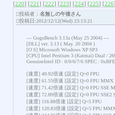
[
220
] [
221
] [
222
] [
223
] [
224
] [
225
] [
226
□投稿者：
名無しの午後さん
□投稿日:2012/12/12(Wed) 23:13:21
--- GogoBench 3.13a (May 25 2004) ---
[DLL] ver. 3.13 ( May. 20 2004 )
[O S] Microsoft Windows XP SP3
[CPU] Intel Pentium 3 (Katmai) Dual / 2
GenuineIntel ID : 0/0/6/7/6 SPEC : 0xB
[速度] 49.92倍速 [設定] Q=0 FPU
[速度] 61.55倍速 [設定] Q=0 FPU MMX
[速度] 71.42倍速 [設定] Q=0 FPU SSE 
[速度] 72.89倍速 [設定] Q=0 FPU SSE2
[速度] 116.88倍速 [設定] Q=5 FPU
[速度] 120.83倍速 [設定] Q=5 FPU MM