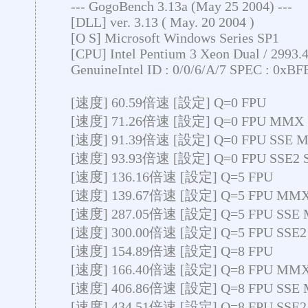
--- GogoBench 3.13a (May 25 2004) ---
[DLL] ver. 3.13 ( May. 20 2004 )
[O S] Microsoft Windows Series SP1
[CPU] Intel Pentium 3 Xeon Dual / 2993
GenuineIntel ID : 0/0/6/A/7 SPEC : 0x
[速度] 60.59倍速 [設定] Q=0 FPU
[速度] 71.26倍速 [設定] Q=0 FPU MMX
[速度] 91.39倍速 [設定] Q=0 FPU SSE 
[速度] 93.93倍速 [設定] Q=0 FPU SSE2
[速度] 136.16倍速 [設定] Q=5 FPU
[速度] 139.67倍速 [設定] Q=5 FPU MM
[速度] 287.05倍速 [設定] Q=5 FPU SSE
[速度] 300.00倍速 [設定] Q=5 FPU SSE
[速度] 154.89倍速 [設定] Q=8 FPU
[速度] 166.40倍速 [設定] Q=8 FPU MM
[速度] 406.86倍速 [設定] Q=8 FPU SSE
[速度] 434.51倍速 [設定] Q=8 FPU SSE