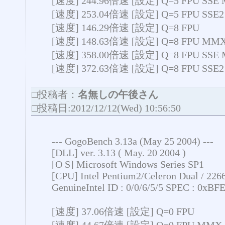
[速度] 244.96倍速 [設定] Q=5 FPU SSE
[速度] 253.04倍速 [設定] Q=5 FPU SSE
[速度] 146.29倍速 [設定] Q=8 FPU
[速度] 148.63倍速 [設定] Q=8 FPU MM
[速度] 358.00倍速 [設定] Q=8 FPU SSE
[速度] 372.63倍速 [設定] Q=8 FPU SSE
□投稿者：
名無しの午後さん
□投稿日:2012/12/12(Wed) 10:56:50
--- GogoBench 3.13a (May 25 2004) ---
[DLL] ver. 3.13 ( May. 20 2004 )
[O S] Microsoft Windows Series SP1
[CPU] Intel Pentium2/Celeron Dual / 22
GenuineIntel ID : 0/0/6/5/5 SPEC : 0xB
[速度] 37.06倍速 [設定] Q=0 FPU