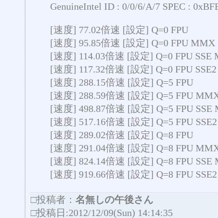
GenuineIntel ID : 0/0/6/A/7 SPEC : 0x
[速度] 77.02倍速 [設定] Q=0 FPU
[速度] 95.85倍速 [設定] Q=0 FPU MMX
[速度] 114.03倍速 [設定] Q=0 FPU SSE
[速度] 117.32倍速 [設定] Q=0 FPU SSE
[速度] 288.15倍速 [設定] Q=5 FPU
[速度] 288.59倍速 [設定] Q=5 FPU MM
[速度] 498.87倍速 [設定] Q=5 FPU SSE
[速度] 517.16倍速 [設定] Q=5 FPU SSE
[速度] 289.02倍速 [設定] Q=8 FPU
[速度] 291.04倍速 [設定] Q=8 FPU MM
[速度] 824.14倍速 [設定] Q=8 FPU SSE
[速度] 919.66倍速 [設定] Q=8 FPU SSE
□投稿者：
名無しの午後さん
□投稿日:2012/12/09(Sun) 14:14:35