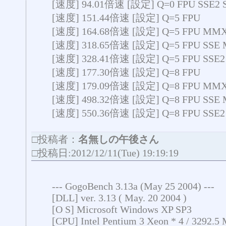
[速度] 94.01倍速 [設定] Q=0 FPU SSE2
[速度] 151.44倍速 [設定] Q=5 FPU
[速度] 164.68倍速 [設定] Q=5 FPU MM
[速度] 318.65倍速 [設定] Q=5 FPU SSE
[速度] 328.41倍速 [設定] Q=5 FPU SSE
[速度] 177.30倍速 [設定] Q=8 FPU
[速度] 179.09倍速 [設定] Q=8 FPU MM
[速度] 498.32倍速 [設定] Q=8 FPU SSE
[速度] 550.36倍速 [設定] Q=8 FPU SSE
□投稿者：
名無しの午後さん
□投稿日:2012/12/11(Tue) 19:19:19
--- GogoBench 3.13a (May 25 2004) ---
[DLL] ver. 3.13 ( May. 20 2004 )
[O S] Microsoft Windows XP SP3
[CPU] Intel Pentium 3 Xeon * 4 / 3292.5