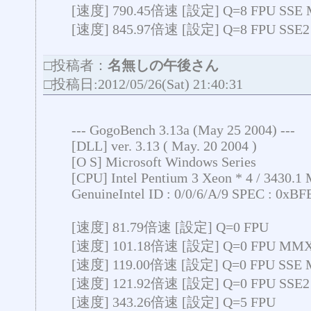
[速度] 790.45倍速 [設定] Q=8 FPU SSE
[速度] 845.97倍速 [設定] Q=8 FPU SSE
□投稿者：
名無しの午後さん
□投稿日:2012/05/26(Sat) 21:40:31
--- GogoBench 3.13a (May 25 2004) ---
[DLL] ver. 3.13 ( May. 20 2004 )
[O S] Microsoft Windows Series
[CPU] Intel Pentium 3 Xeon * 4 / 3430.1
GenuineIntel ID : 0/0/6/A/9 SPEC : 0x
[速度] 81.79倍速 [設定] Q=0 FPU
[速度] 101.18倍速 [設定] Q=0 FPU MM
[速度] 119.00倍速 [設定] Q=0 FPU SSE
[速度] 121.92倍速 [設定] Q=0 FPU SSE
[速度] 343.26倍速 [設定] Q=5 FPU