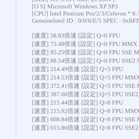
[O S] Microsoft Windows XP SP3
[CPU] Intel Pentium Pro/2/3/Celeron * 8
GenuineIntel ID : 0/0/6/E/5 SPEC : 0xB
[速度] 58.83倍速 [設定] Q=0 FPU
[速度] 73.49倍速 [設定] Q=0 FPU MMX
[速度] 85.25倍速 [設定] Q=0 FPU SSE 
[速度] 88.54倍速 [設定] Q=0 FPU SSE2
[速度] 214.49倍速 [設定] Q=5 FPU
[速度] 214.53倍速 [設定] Q=5 FPU MM
[速度] 372.41倍速 [設定] Q=5 FPU SSE
[速度] 387.66倍速 [設定] Q=5 FPU SSE
[速度] 215.44倍速 [設定] Q=8 FPU
[速度] 215.92倍速 [設定] Q=8 FPU MM
[速度] 608.84倍速 [設定] Q=8 FPU SSE
[速度] 615.86倍速 [設定] Q=8 FPU SSE