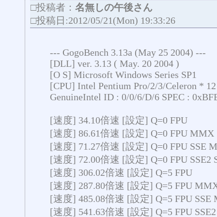
□投稿者：
名無しの午後さん
□投稿日:2012/05/21(Mon) 19:33:26
--- GogoBench 3.13a (May 25 2004) ---
[DLL] ver. 3.13 ( May. 20 2004 )
[O S] Microsoft Windows Series SP1
[CPU] Intel Pentium Pro/2/3/Celeron * 1
GenuineIntel ID : 0/0/6/D/6 SPEC : 0x
[速度] 34.10倍速 [設定] Q=0 FPU
[速度] 86.61倍速 [設定] Q=0 FPU MMX
[速度] 71.27倍速 [設定] Q=0 FPU SSE 
[速度] 72.00倍速 [設定] Q=0 FPU SSE2
[速度] 306.02倍速 [設定] Q=5 FPU
[速度] 287.80倍速 [設定] Q=5 FPU MM
[速度] 485.08倍速 [設定] Q=5 FPU SSE
[速度] 541.63倍速 [設定] Q=5 FPU SSE