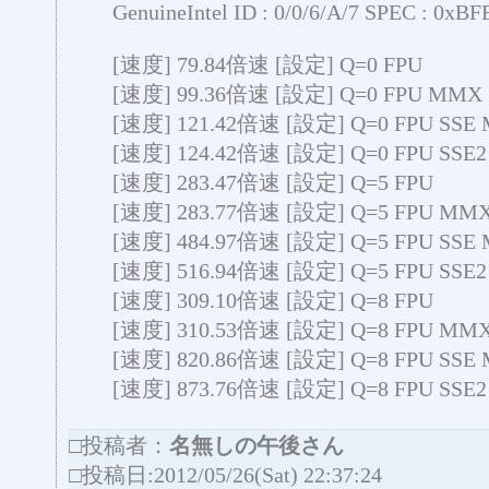
GenuineIntel ID : 0/0/6/A/7 SPEC : 0x
[速度] 79.84倍速 [設定] Q=0 FPU
[速度] 99.36倍速 [設定] Q=0 FPU MMX
[速度] 121.42倍速 [設定] Q=0 FPU SSE
[速度] 124.42倍速 [設定] Q=0 FPU SSE
[速度] 283.47倍速 [設定] Q=5 FPU
[速度] 283.77倍速 [設定] Q=5 FPU MM
[速度] 484.97倍速 [設定] Q=5 FPU SSE
[速度] 516.94倍速 [設定] Q=5 FPU SSE
[速度] 309.10倍速 [設定] Q=8 FPU
[速度] 310.53倍速 [設定] Q=8 FPU MM
[速度] 820.86倍速 [設定] Q=8 FPU SSE
[速度] 873.76倍速 [設定] Q=8 FPU SSE
□投稿者：
名無しの午後さん
□投稿日:2012/05/26(Sat) 22:37:24