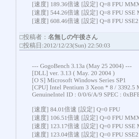
[速度] 189.36倍速 [設定] Q=8 FPU MM
[速度] 544.26倍速 [設定] Q=8 FPU SSE
[速度] 608.46倍速 [設定] Q=8 FPU SSE
□投稿者：
名無しの午後さん
□投稿日:2012/12/23(Sun) 22:50:03
--- GogoBench 3.13a (May 25 2004) ---
[DLL] ver. 3.13 ( May. 20 2004 )
[O S] Microsoft Windows Series SP1
[CPU] Intel Pentium 3 Xeon * 8 / 3392.5
GenuineIntel ID : 0/0/6/A/9 SPEC : 0x
[速度] 84.01倍速 [設定] Q=0 FPU
[速度] 106.51倍速 [設定] Q=0 FPU MM
[速度] 123.17倍速 [設定] Q=0 FPU SSE
[速度] 123.04倍速 [設定] Q=0 FPU SSE