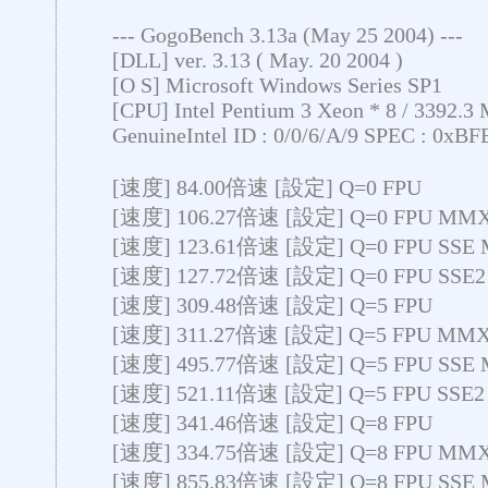
--- GogoBench 3.13a (May 25 2004) ---
[DLL] ver. 3.13 ( May. 20 2004 )
[O S] Microsoft Windows Series SP1
[CPU] Intel Pentium 3 Xeon * 8 / 3392.3
GenuineIntel ID : 0/0/6/A/9 SPEC : 0x
[速度] 84.00倍速 [設定] Q=0 FPU
[速度] 106.27倍速 [設定] Q=0 FPU MM
[速度] 123.61倍速 [設定] Q=0 FPU SSE
[速度] 127.72倍速 [設定] Q=0 FPU SSE
[速度] 309.48倍速 [設定] Q=5 FPU
[速度] 311.27倍速 [設定] Q=5 FPU MM
[速度] 495.77倍速 [設定] Q=5 FPU SSE
[速度] 521.11倍速 [設定] Q=5 FPU SSE
[速度] 341.46倍速 [設定] Q=8 FPU
[速度] 334.75倍速 [設定] Q=8 FPU MM
[速度] 855.83倍速 [設定] Q=8 FPU SSE