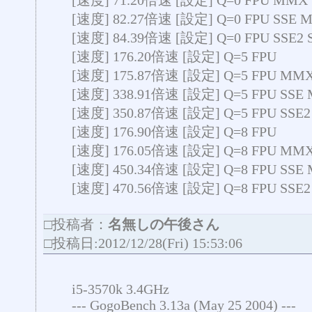
[速度] 71.20倍速 [設定] Q=0 FPU MMX
[速度] 82.27倍速 [設定] Q=0 FPU SSE 
[速度] 84.39倍速 [設定] Q=0 FPU SSE2
[速度] 176.20倍速 [設定] Q=5 FPU
[速度] 175.87倍速 [設定] Q=5 FPU MM
[速度] 338.91倍速 [設定] Q=5 FPU SSE
[速度] 350.87倍速 [設定] Q=5 FPU SSE
[速度] 176.90倍速 [設定] Q=8 FPU
[速度] 176.05倍速 [設定] Q=8 FPU MM
[速度] 450.34倍速 [設定] Q=8 FPU SSE
[速度] 470.56倍速 [設定] Q=8 FPU SSE
□投稿者：
名無しの午後さん
□投稿日:2012/12/28(Fri) 15:53:06
i5-3570k 3.4GHz
--- GogoBench 3.13a (May 25 2004) ---