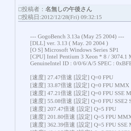
□投稿者：
名無しの午後さん
□投稿日:2012/12/28(Fri) 09:32:15
--- GogoBench 3.13a (May 25 2004) ---
[DLL] ver. 3.13 ( May. 20 2004 )
[O S] Microsoft Windows Series SP1
[CPU] Intel Pentium 3 Xeon * 8 / 3074.1
GenuineIntel ID : 0/0/6/A/5 SPEC : 0x
[速度] 27.47倍速 [設定] Q=0 FPU
[速度] 33.87倍速 [設定] Q=0 FPU MMX
[速度] 47.21倍速 [設定] Q=0 FPU SSE 
[速度] 55.08倍速 [設定] Q=0 FPU SSE2
[速度] 207.47倍速 [設定] Q=5 FPU
[速度] 201.80倍速 [設定] Q=5 FPU MM
[速度] 362.39倍速 [設定] Q=5 FPU SSE