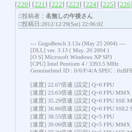
[
220
] [
221
] [
222
] [
223
] [
224
] [
225
] [
226
□投稿者：
名無しの午後さん
□投稿日:2012/12/29(Sat) 22:06:02
--- GogoBench 3.13a (May 25 2004) ---
[DLL] ver. 3.13 ( May. 20 2004 )
[O S] Microsoft Windows XP SP3
[CPU] Intel Pentium 4 / 3393.5 MHz
GenuineIntel ID : 0/0/F/4/A SPEC : 0x
[速度] 22.67倍速 [設定] Q=0 FPU
[速度] 23.63倍速 [設定] Q=0 FPU MMX
[速度] 35.29倍速 [設定] Q=0 FPU SSE 
[速度] 36.86倍速 [設定] Q=0 FPU SSE2
[速度] 38.55倍速 [設定] Q=5 FPU
[速度] 39.06倍速 [設定] Q=5 FPU MMX