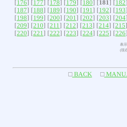
[
176
] [
177
] [
178
] [
179
] [
180
] [
181
] [
182
[
187
] [
188
] [
189
] [
190
] [
191
] [
192
] [
193
[
198
] [
199
] [
200
] [
201
] [
202
] [
203
] [
204
[
209
] [
210
] [
211
] [
212
] [
213
] [
214
] [
215
[
220
] [
221
] [
222
] [
223
] [
224
] [
225
] [
226
表示
(現
□
BACK
□
MANU