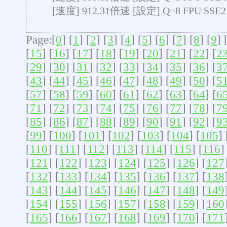
[速度] 912.31倍速 [設定] Q=8 FPU SSE
Page:[
0
] [
1
] [
2
] [
3
] [
4
] [
5
] [
6
] [
7
] [
8
] [
9
] 
[
15
] [
16
] [
17
] [
18
] [
19
] [
20
] [
21
] [
22
] [
2
[
29
] [
30
] [
31
] [
32
] [
33
] [
34
] [
35
] [
36
] [
3
[
43
] [
44
] [
45
] [
46
] [
47
] [
48
] [
49
] [
50
] [
5
[
57
] [
58
] [
59
] [
60
] [
61
] [
62
] [
63
] [
64
] [
6
[
71
] [
72
] [
73
] [
74
] [
75
] [
76
] [
77
] [
78
] [
7
[
85
] [
86
] [
87
] [
88
] [
89
] [
90
] [
91
] [
92
] [
9
[
99
] [
100
] [
101
] [
102
] [
103
] [
104
] [
105
] 
[
110
] [
111
] [
112
] [
113
] [
114
] [
115
] [
116
]
[
121
] [
122
] [
123
] [
124
] [
125
] [
126
] [
127
[
132
] [
133
] [
134
] [
135
] [
136
] [
137
] [
138
[
143
] [
144
] [
145
] [
146
] [
147
] [
148
] [
149
[
154
] [
155
] [
156
] [
157
] [
158
] [
159
] [
160
[
165
] [
166
] [
167
] [
168
] [
169
] [
170
] [
171