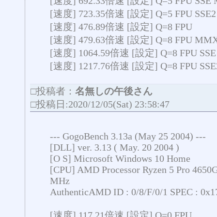
[速度] 692.33倍速 [設定] Q=5 FPU SSE
[速度] 723.35倍速 [設定] Q=5 FPU SSE
[速度] 476.89倍速 [設定] Q=8 FPU
[速度] 479.63倍速 [設定] Q=8 FPU MM
[速度] 1064.59倍速 [設定] Q=8 FPU SS
[速度] 1217.76倍速 [設定] Q=8 FPU SS
□投稿者：
名無しの午後さん
□投稿日:2020/12/05(Sat) 23:58:47
--- GogoBench 3.13a (May 25 2004) ---
[DLL] ver. 3.13 ( May. 20 2004 )
[O S] Microsoft Windows 10 Home
[CPU] AMD Processor Ryzen 5 Pro 4650G
MHz
AuthenticAMD ID : 0/8/F/0/1 SPEC : 0
[速度] 117.21倍速 [設定] Q=0 FPU