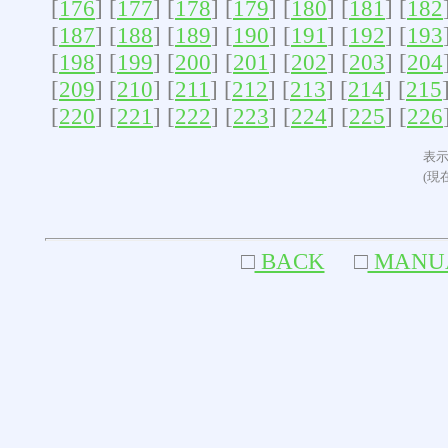
[
176
] [
177
] [
178
] [
179
] [
180
] [
181
] [
182
[
187
] [
188
] [
189
] [
190
] [
191
] [
192
] [
193
[
198
] [
199
] [
200
] [
201
] [
202
] [
203
] [
204
[
209
] [
210
] [
211
] [
212
] [
213
] [
214
] [
215
[
220
] [
221
] [
222
] [
223
] [
224
] [
225
] [
226
表示
(現
□
BACK
□
MANU